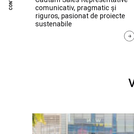
CONTACT
comunicativ, pragmatic și
riguros, pasionat de proiecte
sustenabile
R
E
A
D 
M
O
R
E