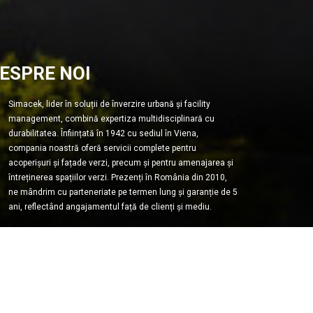
ESPRE NOI
Simacek, lider în soluții de înverzire urbană și facility
management, combină expertiza multidisciplinară cu
durabilitatea. Înființată în 1942 cu sediul în Viena,
compania noastră oferă servicii complete pentru
acoperișuri și fațade verzi, precum și pentru amenajarea și
întreținerea spațiilor verzi. Prezenți în România din 2010,
ne mândrim cu parteneriate pe termen lung și garanție de 5
ani, reflectând angajamentul față de clienți și mediu.