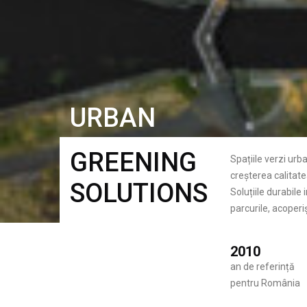
URBAN
GREENING
Spațiile verzi urb
creșterea calitatea
SOLUTIONS
Soluțiile durabile
parcurile, acoperiș
2010
an de referință
pentru România