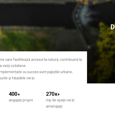
D
ane care facilitează accesul la natură, contribuind la
 vieții cotidiene.
 implementate cu succes sunt pajiștile urbane,
urile și fațadele verzi.
400
270
+
K+
angajați proprii
mp de spații verzi
amenajați