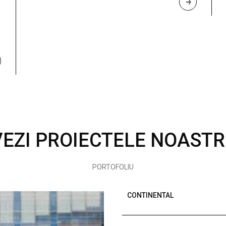
R
E
A
D 
M
O
R
E
VEZI PROIECTELE NOASTR
PORTOFOLIU
CONTINENTAL