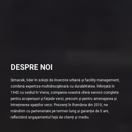
DESPRE NOI
Simacek, lider în soluții de înverzire urbană și facility management,
combină expertiza multidisciplinară cu durabilitatea. Înființată în
1942 cu sediul în Viena, compania noastră oferă servicii complete
pentru acoperișuri și fațade verzi, precum și pentru amenajarea și
întreținerea spațiilor verzi. Prezenți în România din 2010, ne
mândrim cu parteneriate pe termen lung și garanție de 5 ani,
reflectând angajamentul față de clienți și mediu.