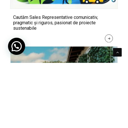
Cautăm Sales Representative comunicativ,
pragmatic și riguros, pasionat de proiecte
sustenabile
R
E
A
D 
M
O
R
E
Pentru verde e mereu loc. Cum poți integra în viața