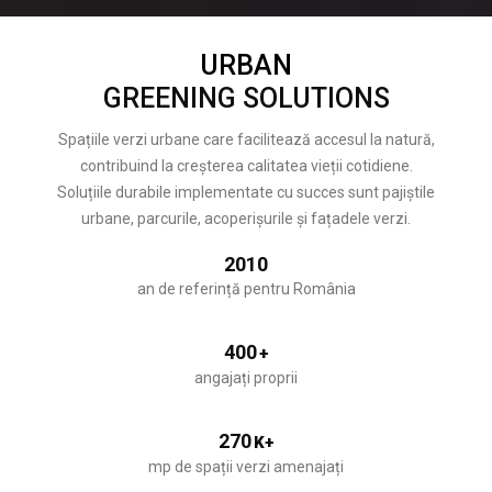
URBAN
GREENING SOLUTIONS
Spațiile verzi urbane care facilitează accesul la natură,
contribuind la creșterea calitatea vieții cotidiene.
Soluțiile durabile implementate cu succes sunt pajiștile
urbane, parcurile, acoperișurile și fațadele verzi.
2010
an de referință pentru România
400
+
angajați proprii
270
K+
mp de spații verzi amenajați