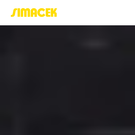
ACASĂ
PORTOFOLIU
BLOG
GREENSTANT
SOLARO
Login / Register