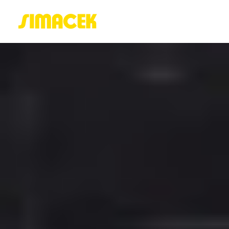
ACASĂ
PORTOFOLIU
BLOG
GREENSTANT
SOLARO
Login / Register