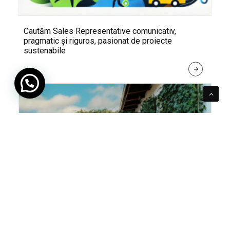
Cautăm Sales Representative comunicativ,
pragmatic și riguros, pasionat de proiecte
sustenabile
R
E
A
D 
M
O
R
E
Pentru verde e mereu loc. Cum poți integra în viața