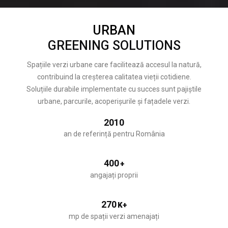
URBAN
GREENING SOLUTIONS
Spațiile verzi urbane care facilitează accesul la natură,
contribuind la creșterea calitatea vieții cotidiene.
Soluțiile durabile implementate cu succes sunt pajiștile
urbane, parcurile, acoperișurile și fațadele verzi.
2010
an de referință pentru România
400
+
angajați proprii
270
K+
mp de spații verzi amenajați