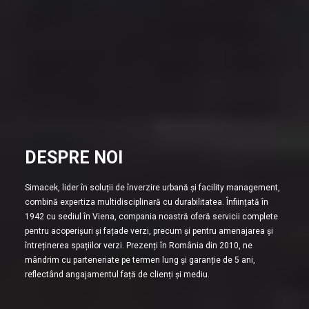
DESPRE NOI
Simacek, lider în soluții de înverzire urbană și facility management,
combină expertiza multidisciplinară cu durabilitatea. Înființată în
1942 cu sediul în Viena, compania noastră oferă servicii complete
pentru acoperișuri și fațade verzi, precum și pentru amenajarea și
întreținerea spațiilor verzi. Prezenți în România din 2010, ne
mândrim cu parteneriate pe termen lung și garanție de 5 ani,
reflectând angajamentul față de clienți și mediu.