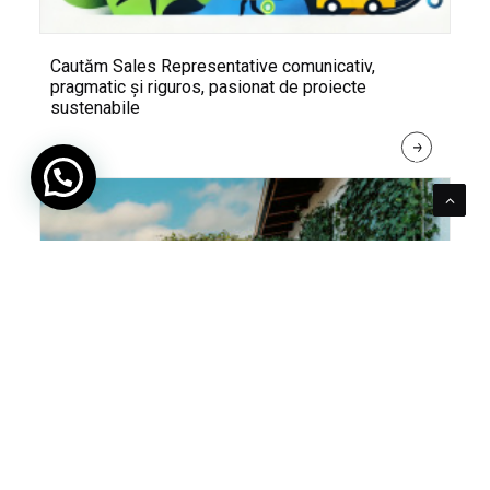
Cautăm Sales Representative comunicativ,
pragmatic și riguros, pasionat de proiecte
sustenabile
R
E
A
D 
M
O
R
E
Pentru verde e mereu loc. Cum poți integra în viața