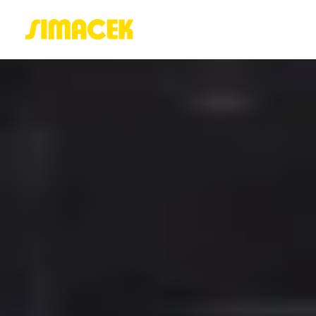
ACASĂ
PORTOFOLIU
BLOG
GREENSTANT
SOLARO
Login / Register