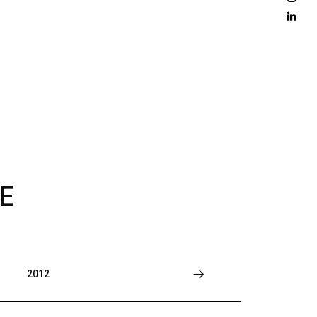
D 
M
O
R
E
E
2012