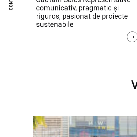
CONTACT
comunicativ, pragmatic și
riguros, pasionat de proiecte
sustenabile
R
E
A
D 
M
O
R
E