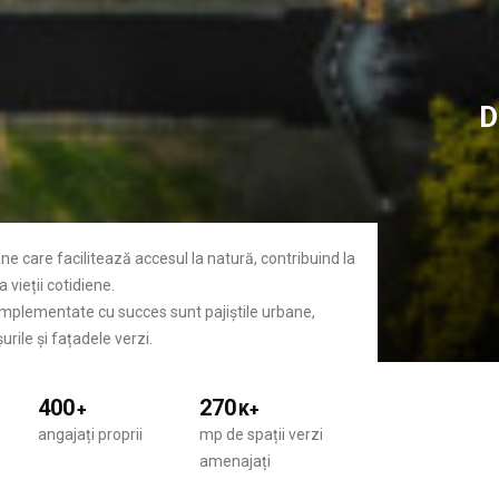
D
ane care facilitează accesul la natură, contribuind la
 vieții cotidiene.
 implementate cu succes sunt pajiștile urbane,
urile și fațadele verzi.
400
270
+
K+
angajați proprii
mp de spații verzi
amenajați