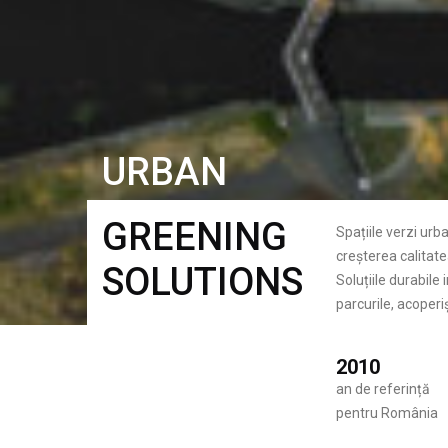
URBAN
GREENING
Spațiile verzi urb
creșterea calitatea
SOLUTIONS
Soluțiile durabile
parcurile, acoperiș
2010
an de referință
pentru România