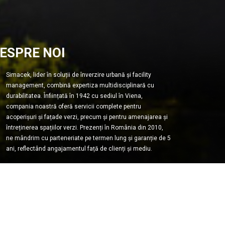
ESPRE NOI
Simacek, lider în soluții de înverzire urbană și facility
management, combină expertiza multidisciplinară cu
durabilitatea. Înființată în 1942 cu sediul în Viena,
compania noastră oferă servicii complete pentru
acoperișuri și fațade verzi, precum și pentru amenajarea și
întreținerea spațiilor verzi. Prezenți în România din 2010,
ne mândrim cu parteneriate pe termen lung și garanție de 5
ani, reflectând angajamentul față de clienți și mediu.