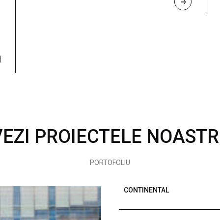
R
E
A
D 
M
O
R
E
VEZI PROIECTELE NOASTR
PORTOFOLIU
CONTINENTAL