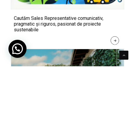
Cautăm Sales Representative comunicativ,
pragmatic și riguros, pasionat de proiecte
sustenabile
R
E
A
D 
M
O
R
E
Pentru verde e mereu loc. Cum poți integra în viața