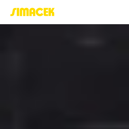
ACASĂ
PORTOFOLIU
BLOG
GREENSTANT
SOLARO
Login / Register