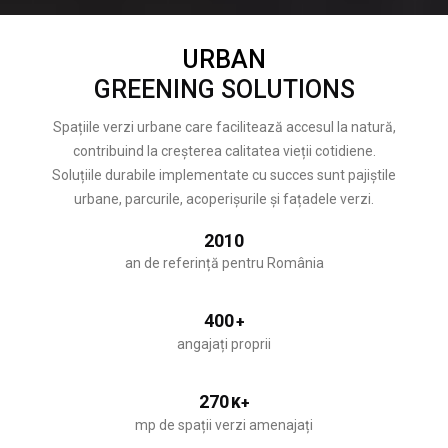
URBAN
GREENING SOLUTIONS
Spațiile verzi urbane care facilitează accesul la natură,
contribuind la creșterea calitatea vieții cotidiene.
Soluțiile durabile implementate cu succes sunt pajiștile
urbane, parcurile, acoperișurile și fațadele verzi.
2010
an de referință pentru România
400
+
angajați proprii
270
K+
mp de spații verzi amenajați