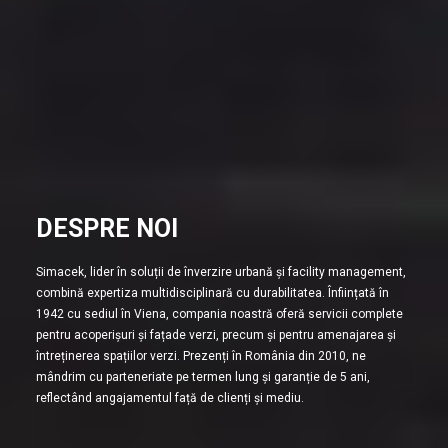
DESPRE NOI
Simacek, lider în soluții de înverzire urbană și facility management,
combină expertiza multidisciplinară cu durabilitatea. Înființată în
1942 cu sediul în Viena, compania noastră oferă servicii complete
pentru acoperișuri și fațade verzi, precum și pentru amenajarea și
întreținerea spațiilor verzi. Prezenți în România din 2010, ne
mândrim cu parteneriate pe termen lung și garanție de 5 ani,
reflectând angajamentul față de clienți și mediu.