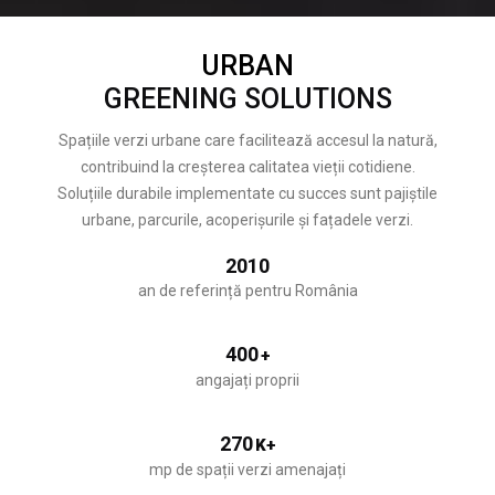
URBAN
GREENING SOLUTIONS
Spațiile verzi urbane care facilitează accesul la natură,
contribuind la creșterea calitatea vieții cotidiene.
Soluțiile durabile implementate cu succes sunt pajiștile
urbane, parcurile, acoperișurile și fațadele verzi.
2010
an de referință pentru România
400
+
angajați proprii
270
K+
mp de spații verzi amenajați