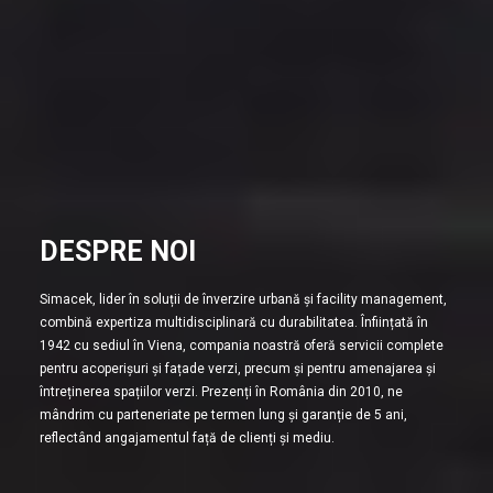
DESPRE NOI
Simacek, lider în soluții de înverzire urbană și facility management,
combină expertiza multidisciplinară cu durabilitatea. Înființată în
1942 cu sediul în Viena, compania noastră oferă servicii complete
pentru acoperișuri și fațade verzi, precum și pentru amenajarea și
întreținerea spațiilor verzi. Prezenți în România din 2010, ne
mândrim cu parteneriate pe termen lung și garanție de 5 ani,
reflectând angajamentul față de clienți și mediu.