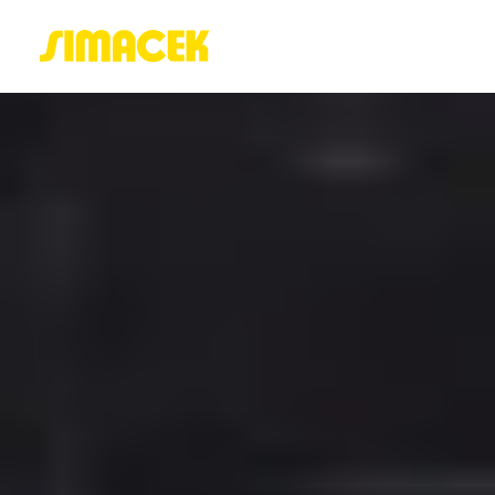
ACASĂ
PORTOFOLIU
BLOG
GREENSTANT
SOLARO
Login / Register