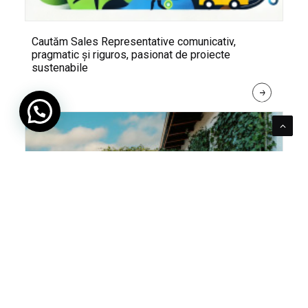
Cautăm Sales Representative comunicativ,
pragmatic și riguros, pasionat de proiecte
sustenabile
R
E
A
D 
M
O
R
E
Pentru verde e mereu loc. Cum poți integra în viața