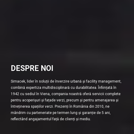
DESPRE NOI
Simacek, lider în soluții de înverzire urbană și facility management,
combină expertiza multidisciplinară cu durabilitatea. Înființată în
1942 cu sediul în Viena, compania noastră oferă servicii complete
pentru acoperișuri și fațade verzi, precum și pentru amenajarea și
întreținerea spațiilor verzi. Prezenți în România din 2010, ne
mândrim cu parteneriate pe termen lung și garanție de 5 ani,
reflectând angajamentul față de clienți și mediu.