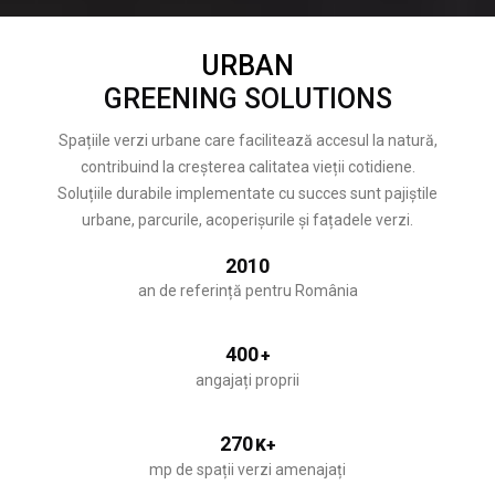
URBAN
GREENING SOLUTIONS
Spațiile verzi urbane care facilitează accesul la natură,
contribuind la creșterea calitatea vieții cotidiene.
Soluțiile durabile implementate cu succes sunt pajiștile
urbane, parcurile, acoperișurile și fațadele verzi.
2010
an de referință pentru România
400
+
angajați proprii
270
K+
mp de spații verzi amenajați