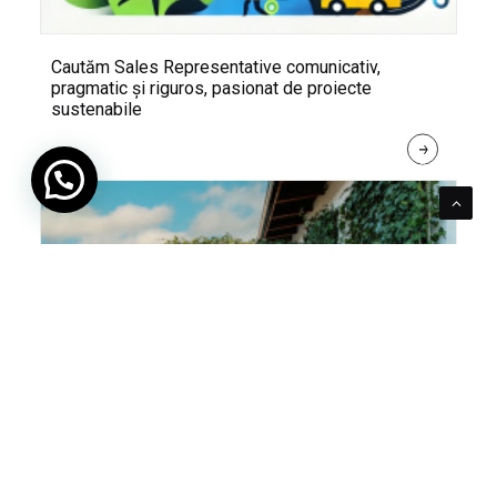
Cautăm Sales Representative comunicativ,
pragmatic și riguros, pasionat de proiecte
sustenabile
R
E
A
D 
M
O
R
E
Pentru verde e mereu loc. Cum poți integra în viața