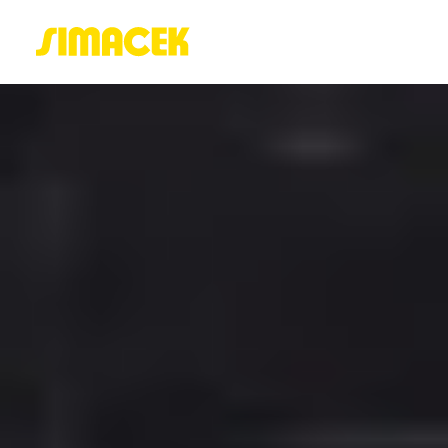
ACASĂ
PORTOFOLIU
BLOG
GREENSTANT
SOLARO
Login / Register