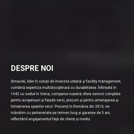
DESPRE NOI
Simacek, lider în soluții de înverzire urbană și facility management,
combină expertiza multidisciplinară cu durabilitatea. Înființată în
1942 cu sediul în Viena, compania noastră oferă servicii complete
pentru acoperișuri și fațade verzi, precum și pentru amenajarea și
întreținerea spațiilor verzi. Prezenți în România din 2010, ne
mândrim cu parteneriate pe termen lung și garanție de 5 ani,
reflectând angajamentul față de clienți și mediu.