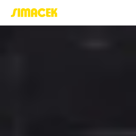
ACASĂ
PORTOFOLIU
BLOG
GREENSTANT
SOLARO
Login / Register