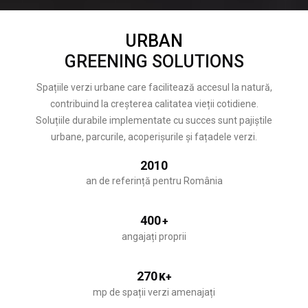
URBAN
GREENING SOLUTIONS
Spațiile verzi urbane care facilitează accesul la natură,
contribuind la creșterea calitatea vieții cotidiene.
Soluțiile durabile implementate cu succes sunt pajiștile
urbane, parcurile, acoperișurile și fațadele verzi.
2010
an de referință pentru România
400
+
angajați proprii
270
K+
mp de spații verzi amenajați