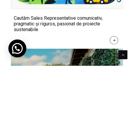
Cautăm Sales Representative comunicativ,
pragmatic și riguros, pasionat de proiecte
sustenabile
R
E
A
D 
M
O
R
E
Pentru verde e mereu loc. Cum poți integra în viața