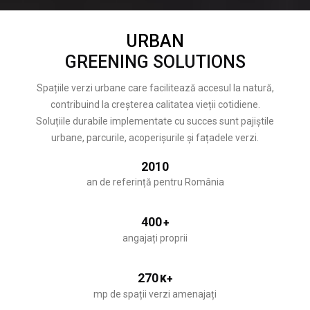
URBAN
GREENING SOLUTIONS
Spațiile verzi urbane care facilitează accesul la natură,
contribuind la creșterea calitatea vieții cotidiene.
Soluțiile durabile implementate cu succes sunt pajiștile
urbane, parcurile, acoperișurile și fațadele verzi.
2010
an de referință pentru România
400
+
angajați proprii
270
K+
mp de spații verzi amenajați