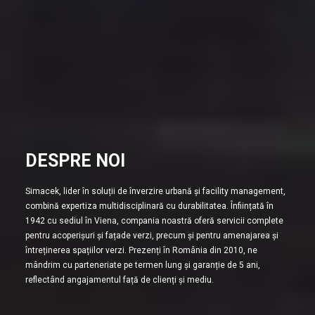
DESPRE NOI
Simacek, lider în soluții de înverzire urbană și facility management,
combină expertiza multidisciplinară cu durabilitatea. Înființată în
1942 cu sediul în Viena, compania noastră oferă servicii complete
pentru acoperișuri și fațade verzi, precum și pentru amenajarea și
întreținerea spațiilor verzi. Prezenți în România din 2010, ne
mândrim cu parteneriate pe termen lung și garanție de 5 ani,
reflectând angajamentul față de clienți și mediu.