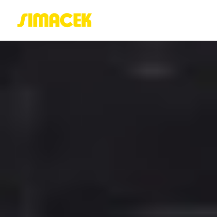
ACASĂ
PORTOFOLIU
BLOG
GREENSTANT
SOLARO
Login / Register