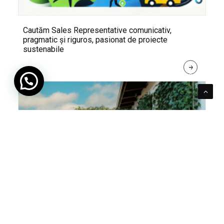
Cautăm Sales Representative comunicativ,
pragmatic și riguros, pasionat de proiecte
sustenabile
R
E
A
D 
M
O
R
E
Pentru verde e mereu loc. Cum poți integra în viața