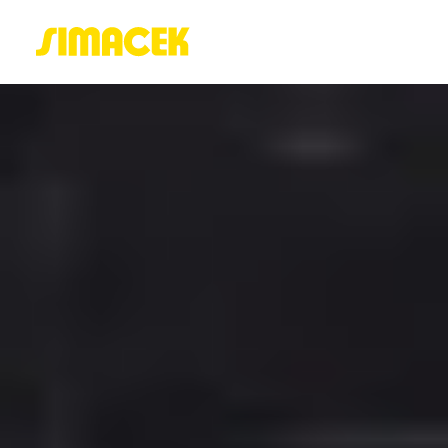
ACASĂ
PORTOFOLIU
BLOG
GREENSTANT
SOLARO
Login / Register