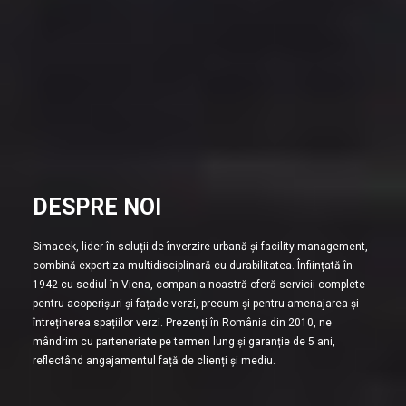
DESPRE NOI
Simacek, lider în soluții de înverzire urbană și facility management,
combină expertiza multidisciplinară cu durabilitatea. Înființată în
1942 cu sediul în Viena, compania noastră oferă servicii complete
pentru acoperișuri și fațade verzi, precum și pentru amenajarea și
întreținerea spațiilor verzi. Prezenți în România din 2010, ne
mândrim cu parteneriate pe termen lung și garanție de 5 ani,
reflectând angajamentul față de clienți și mediu.