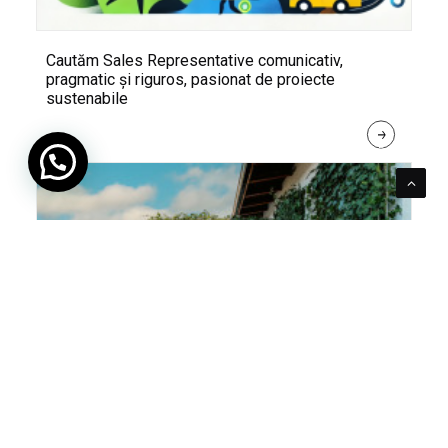
Cautăm Sales Representative comunicativ,
pragmatic și riguros, pasionat de proiecte
sustenabile
R
E
A
D 
M
O
R
E
Pentru verde e mereu loc. Cum poți integra în viața