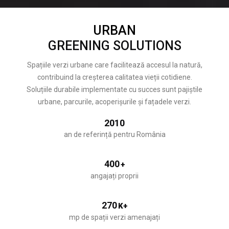
URBAN
GREENING SOLUTIONS
Spațiile verzi urbane care facilitează accesul la natură,
contribuind la creșterea calitatea vieții cotidiene.
Soluțiile durabile implementate cu succes sunt pajiștile
urbane, parcurile, acoperișurile și fațadele verzi.
2010
an de referință pentru România
400
+
angajați proprii
270
K+
mp de spații verzi amenajați