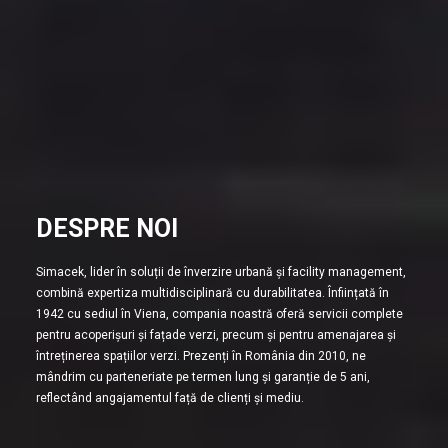
DESPRE NOI
Simacek, lider în soluții de înverzire urbană și facility management,
combină expertiza multidisciplinară cu durabilitatea. Înființată în
1942 cu sediul în Viena, compania noastră oferă servicii complete
pentru acoperișuri și fațade verzi, precum și pentru amenajarea și
întreținerea spațiilor verzi. Prezenți în România din 2010, ne
mândrim cu parteneriate pe termen lung și garanție de 5 ani,
reflectând angajamentul față de clienți și mediu.