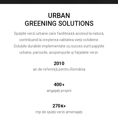
URBAN
GREENING SOLUTIONS
Spațiile verzi urbane care facilitează accesul la natură,
contribuind la creșterea calitatea vieții cotidiene.
Soluțiile durabile implementate cu succes sunt pajiștile
urbane, parcurile, acoperișurile și fațadele verzi.
2010
an de referință pentru România
400
+
angajați proprii
270
K+
mp de spații verzi amenajați