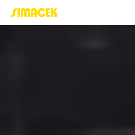
ACASĂ
PORTOFOLIU
BLOG
GREENSTANT
SOLARO
Login / Register