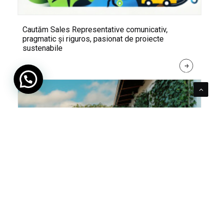
Cautăm Sales Representative comunicativ,
pragmatic și riguros, pasionat de proiecte
sustenabile
R
E
A
D 
M
O
R
E
Pentru verde e mereu loc. Cum poți integra în viața