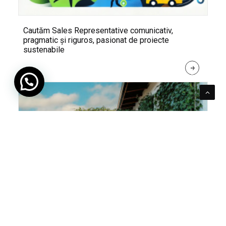
Cautăm Sales Representative comunicativ,
pragmatic și riguros, pasionat de proiecte
sustenabile
R
E
A
D 
M
O
R
E
Pentru verde e mereu loc. Cum poți integra în viața