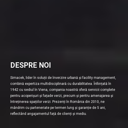
DESPRE NOI
Simacek, lider în soluții de înverzire urbană și facility management,
combină expertiza multidisciplinară cu durabilitatea. Înființată în
1942 cu sediul în Viena, compania noastră oferă servicii complete
pentru acoperișuri și fațade verzi, precum și pentru amenajarea și
întreținerea spațiilor verzi. Prezenți în România din 2010, ne
mândrim cu parteneriate pe termen lung și garanție de 5 ani,
reflectând angajamentul față de clienți și mediu.