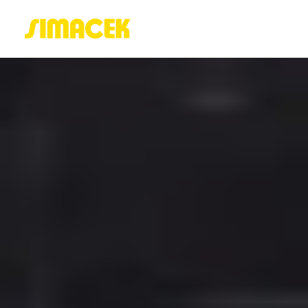
ACASĂ
PORTOFOLIU
BLOG
GREENSTANT
SOLARO
Login / Register