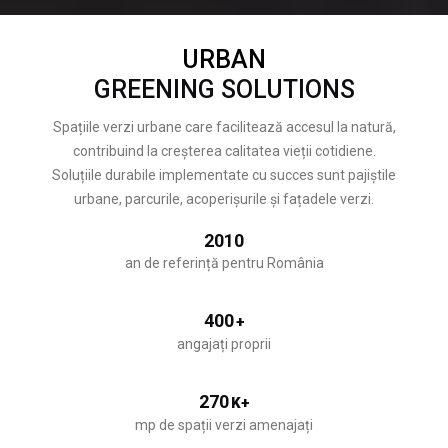
URBAN
GREENING SOLUTIONS
Spațiile verzi urbane care facilitează accesul la natură,
contribuind la creșterea calitatea vieții cotidiene.
Soluțiile durabile implementate cu succes sunt pajiștile
urbane, parcurile, acoperișurile și fațadele verzi.
2010
an de referință pentru România
400
+
angajați proprii
270
K+
mp de spații verzi amenajați