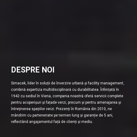
DESPRE NOI
Simacek, lider în soluții de înverzire urbană și facility management,
combină expertiza multidisciplinară cu durabilitatea. Înființată în
1942 cu sediul în Viena, compania noastră oferă servicii complete
pentru acoperișuri și fațade verzi, precum și pentru amenajarea și
întreținerea spațiilor verzi. Prezenți în România din 2010, ne
mândrim cu parteneriate pe termen lung și garanție de 5 ani,
reflectând angajamentul față de clienți și mediu.