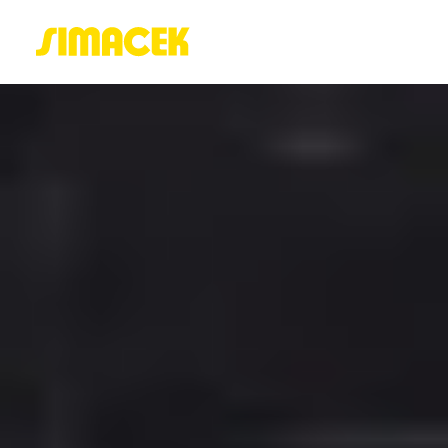
ACASĂ
PORTOFOLIU
BLOG
GREENSTANT
SOLARO
Login / Register