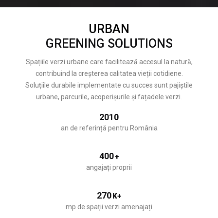
URBAN
GREENING SOLUTIONS
Spațiile verzi urbane care facilitează accesul la natură,
contribuind la creșterea calitatea vieții cotidiene.
Soluțiile durabile implementate cu succes sunt pajiștile
urbane, parcurile, acoperișurile și fațadele verzi.
2010
an de referință pentru România
400
+
angajați proprii
270
K+
mp de spații verzi amenajați