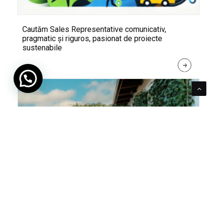
Cautăm Sales Representative comunicativ,
pragmatic și riguros, pasionat de proiecte
sustenabile
R
E
A
D 
M
O
R
E
Pentru verde e mereu loc. Cum poți integra în viața