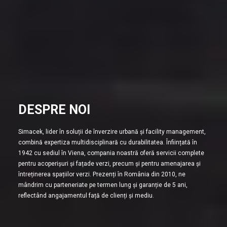
DESPRE NOI
Simacek, lider în soluții de înverzire urbană și facility management,
combină expertiza multidisciplinară cu durabilitatea. Înființată în
1942 cu sediul în Viena, compania noastră oferă servicii complete
pentru acoperișuri și fațade verzi, precum și pentru amenajarea și
întreținerea spațiilor verzi. Prezenți în România din 2010, ne
mândrim cu parteneriate pe termen lung și garanție de 5 ani,
reflectând angajamentul față de clienți și mediu.