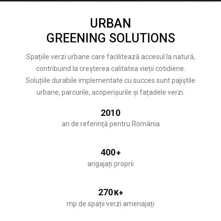
URBAN
GREENING SOLUTIONS
Spațiile verzi urbane care facilitează accesul la natură,
contribuind la creșterea calitatea vieții cotidiene.
Soluțiile durabile implementate cu succes sunt pajiștile
urbane, parcurile, acoperișurile și fațadele verzi.
2010
an de referință pentru România
400
+
angajați proprii
270
K+
mp de spații verzi amenajați