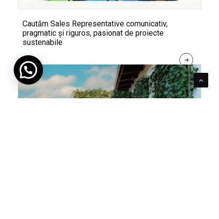
Cautăm Sales Representative comunicativ,
pragmatic și riguros, pasionat de proiecte
sustenabile
R
E
A
D 
M
O
R
E
Pentru verde e mereu loc. Cum poți integra în viața
ta panourile cu iederă naturală Greenstant