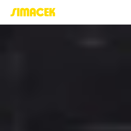
ACASĂ
PORTOFOLIU
BLOG
GREENSTANT
SOLARO
Login / Register