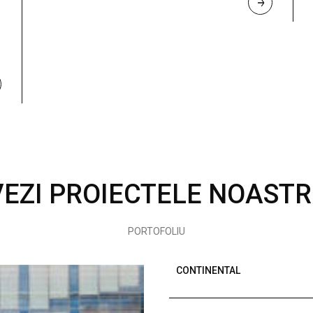
R
E
A
D 
M
O
R
E
VEZI PROIECTELE NOASTR
PORTOFOLIU
CONTINENTAL