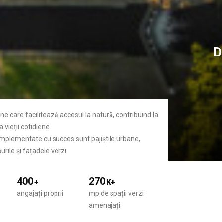
D
ane care facilitează accesul la natură, contribuind la
 vieții cotidiene.
 implementate cu succes sunt pajiștile urbane,
urile și fațadele verzi.
400
270
+
K+
angajați proprii
mp de spații verzi
amenajați