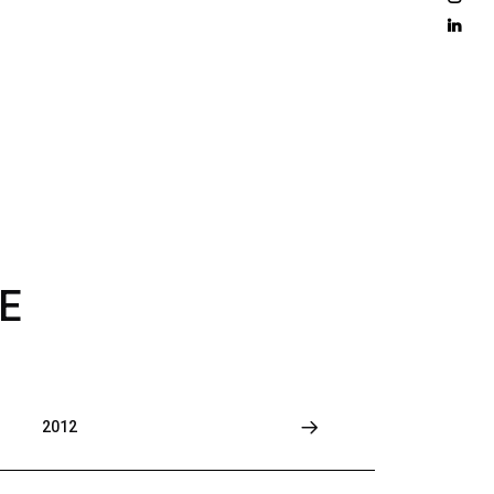
D 
M
O
R
E
E
2012