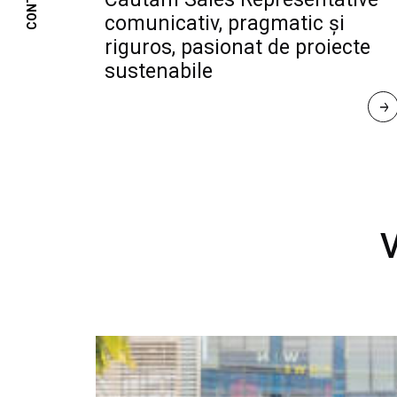
CONTACT
comunicativ, pragmatic și
riguros, pasionat de proiecte
sustenabile
R
E
A
D 
M
O
R
E