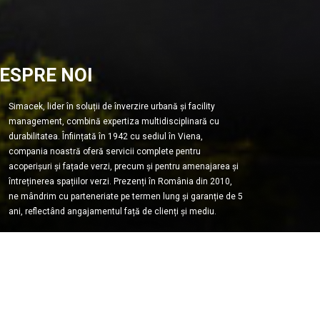
ESPRE NOI
Simacek, lider în soluții de înverzire urbană și facility
management, combină expertiza multidisciplinară cu
durabilitatea. Înființată în 1942 cu sediul în Viena,
compania noastră oferă servicii complete pentru
acoperișuri și fațade verzi, precum și pentru amenajarea și
întreținerea spațiilor verzi. Prezenți în România din 2010,
ne mândrim cu parteneriate pe termen lung și garanție de 5
ani, reflectând angajamentul față de clienți și mediu.