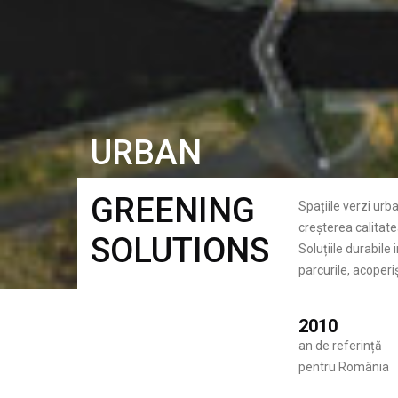
URBAN
GREENING
Spațiile verzi urb
creșterea calitatea
SOLUTIONS
Soluțiile durabile
parcurile, acoperiș
2010
an de referință
pentru România