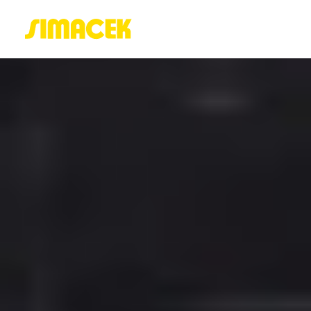
ACASĂ
PORTOFOLIU
BLOG
GREENSTANT
SOLARO
Login / Register