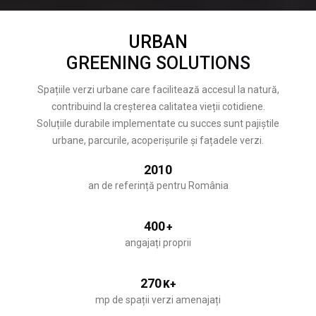
URBAN
GREENING SOLUTIONS
Spațiile verzi urbane care facilitează accesul la natură,
contribuind la creșterea calitatea vieții cotidiene.
Soluțiile durabile implementate cu succes sunt pajiștile
urbane, parcurile, acoperișurile și fațadele verzi.
2010
an de referință pentru România
400
+
angajați proprii
270
K+
mp de spații verzi amenajați