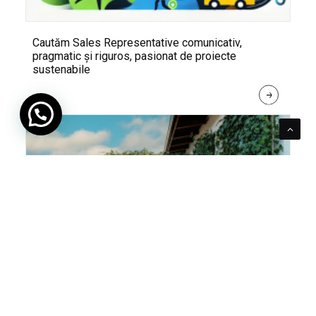
Cautăm Sales Representative comunicativ,
pragmatic și riguros, pasionat de proiecte
sustenabile
R
E
A
D 
M
O
R
E
Pentru verde e mereu loc. Cum poți integra în viața