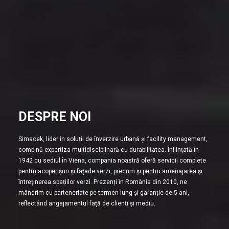
DESPRE NOI
Simacek, lider în soluții de înverzire urbană și facility management,
combină expertiza multidisciplinară cu durabilitatea. Înființată în
1942 cu sediul în Viena, compania noastră oferă servicii complete
pentru acoperișuri și fațade verzi, precum și pentru amenajarea și
întreținerea spațiilor verzi. Prezenți în România din 2010, ne
mândrim cu parteneriate pe termen lung și garanție de 5 ani,
reflectând angajamentul față de clienți și mediu.