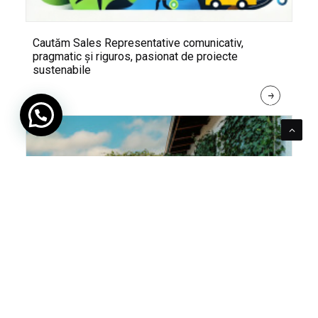
Cautăm Sales Representative comunicativ,
pragmatic și riguros, pasionat de proiecte
sustenabile
R
E
A
D 
M
O
R
E
Pentru verde e mereu loc. Cum poți integra în viața