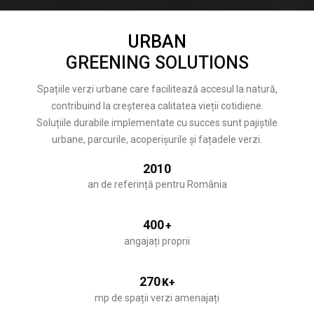
URBAN
GREENING SOLUTIONS
Spațiile verzi urbane care facilitează accesul la natură,
contribuind la creșterea calitatea vieții cotidiene.
Soluțiile durabile implementate cu succes sunt pajiștile
urbane, parcurile, acoperișurile și fațadele verzi.
2010
an de referință pentru România
400
+
angajați proprii
270
K+
mp de spații verzi amenajați