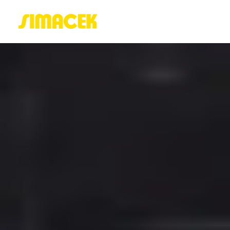
ACASĂ
PORTOFOLIU
BLOG
GREENSTANT
SOLARO
Login / Register