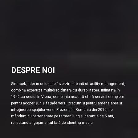
DESPRE NOI
Simacek, lider în soluții de înverzire urbană și facility management,
combină expertiza multidisciplinară cu durabilitatea. Înființată în
1942 cu sediul în Viena, compania noastră oferă servicii complete
pentru acoperișuri și fațade verzi, precum și pentru amenajarea și
întreținerea spațiilor verzi. Prezenți în România din 2010, ne
mândrim cu parteneriate pe termen lung și garanție de 5 ani,
reflectând angajamentul față de clienți și mediu.